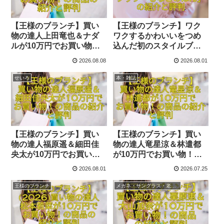
【王様のブランチ】買い
【王様のブランチ】ワク
物の達人上田竜也＆ナダ
ワクするかわいいをつめ
ルが10万円でお買い物！
込んだ初のスタイルブッ
の商品の紹介と評判
ク「しなこのほん」の紹
2026.08.08
2026.08.01
介と評判
せいろ
本・雑誌
【王様のブランチ】買い
【王様のブランチ】買い
物の達人福原遥＆細田佳
物の達人竜星涼＆林遣都
央太が10万円でお買い
が10万円でお買い物！の
物！の商品の紹介と評判
商品の紹介と評判
2026.08.01
2026.07.25
王様のブランチ
メガネ・サングラス・老眼鏡