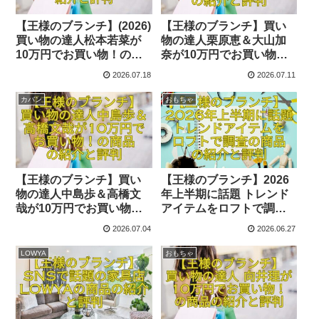
【王様のブランチ】(2026)
【王様のブランチ】買い
買い物の達人松本若菜が
物の達人栗原恵＆大山加
10万円でお買い物！の商
奈が10万円でお買い物！
品の紹介と評判
の商品の紹介と評判
2026.07.18
2026.07.11
カバン
おもちゃ
【王様のブランチ】買い
【王様のブランチ】2026
物の達人中島歩＆高橋文
年上半期に話題 トレンド
哉が10万円でお買い物！
アイテムをロフトで調査
の商品の紹介と評判
の商品の紹介と評判
2026.07.04
2026.06.27
LOWYA
おもちゃ