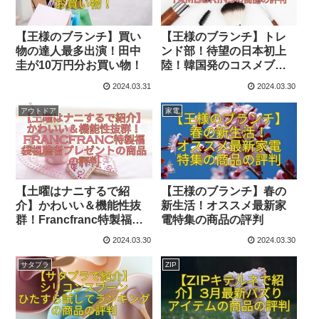
【王様のブランチ】買い
【王様のブランチ】トレ
物の達人最多出演！田中
ンド部！待望の日本初上
圭が10万円分お買い物！
陸！韓国発のコスメブラ
ンドTAMBURINSの商品
2024.03.31
2024.03.30
の評判
アウトドア
家電
【土曜はナニするで紹
【王様のブランチ】春の
介】かわいい＆機能性抜
新生活！オススメ最新家
群！Francfranc特製福袋
電特集の商品の評判
視聴者プレゼントの商品
2024.03.30
2024.03.30
の評判
サタプラ
ZIP