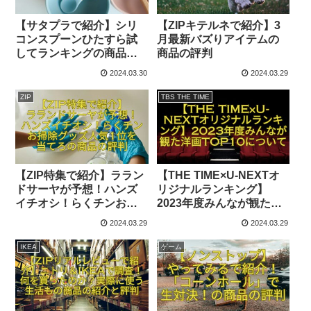
【サタプラで紹介】シリ
【ZIPキテルネで紹介】3
コンスプーンひたすら試
月最新バズりアイテムの
してランキングの商品の
商品の評判
評判
2024.03.30
2024.03.29
ZIP
TBS THE TIME
【ZIP特集で紹介】ララン
【THE TIME×U-NEXTオ
ドサーヤが予想！ハンズ
リジナルランキング】
イチオシ！らくチンお掃
2023年度みんなが観た洋
除グッズ人気1位を当てろ
画TOP10について
2024.03.29
2024.03.29
の商品の評判
IKEA
ゲーム