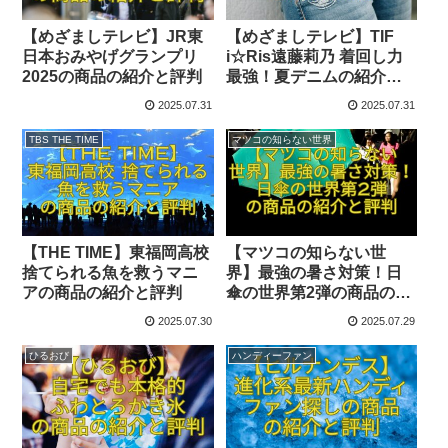
【めざましテレビ】JR東
【めざましテレビ】TIF
日本おみやげグランプリ
i☆Ris遠藤莉乃 着回し力
2025の商品の紹介と評判
最強！夏デニムの紹介と
評判
2025.07.31
2025.07.31
TBS THE TIME
マツコの知らない世界
【THE TIME】東福岡高校
【マツコの知らない世
捨てられる魚を救うマニ
界】最強の暑さ対策！日
アの商品の紹介と評判
傘の世界第2弾の商品の紹
介と評判
2025.07.30
2025.07.29
ひるおび
ハンディーファン