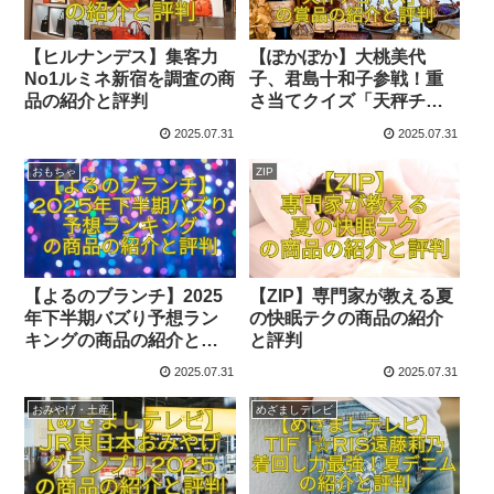
【ヒルナンデス】集客力
【ぽかぽか】大桃美代
No1ルミネ新宿を調査の商
子、君島十和子参戦！重
品の紹介と評判
さ当てクイズ「天秤チョ
イス」の賞品の紹介と評
2025.07.31
2025.07.31
判
おもちゃ
ZIP
【よるのブランチ】2025
【ZIP】専門家が教える夏
年下半期バズり予想ラン
の快眠テクの商品の紹介
キングの商品の紹介と評
と評判
判
2025.07.31
2025.07.31
おみやげ・土産
めざましテレビ