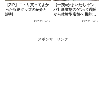
【ZIP】ニトリ買ってよか
【一茂×かまいたち ゲン
った収納グッズの紹介と
バ】新業態のゲンバ 通販
評判
から体験型店舗へ 機能的
家具「LOWYA」の商品の
2026.04.17
2026.04.12
紹介と評判
スポンサーリンク