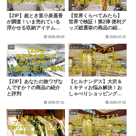
【ZIP】超とき宣小泉遥香
【世界くらべてみたら】
が調査！いま売れている
世界で検証！第2弾 便利グ
浮かせる収納アイテムの
ッズ総選挙の商品の紹介
紹介と評判
と評判
2026.08.03
2026.07.22
ZIP
ヒルナンデス
【ZIP】あなたの旅ワザな
【ヒルナンデス】大沢＆
んですか？の商品の紹介
ミキティお悩み解決！お
と評判
しゃべりショッピング無
印良品(後編)の商品の紹介
2026.07.21
2026.07.02
と評判
KEYUCA
収納