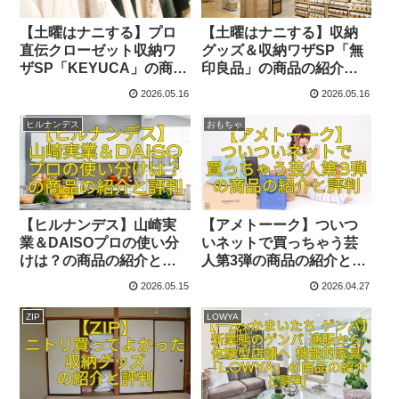
【土曜はナニする】プロ
【土曜はナニする】収納
直伝クローゼット収納ワ
グッズ＆収納ワザSP「無
ザSP「KEYUCA」の商品
印良品」の商品の紹介と
の紹介と評判
評判
2026.05.16
2026.05.16
ヒルナンデス
おもちゃ
【ヒルナンデス】山崎実
【アメトーーク】ついつ
業＆DAISOプロの使い分
いネットで買っちゃう芸
けは？の商品の紹介と評
人第3弾の商品の紹介と評
判
判
2026.05.15
2026.04.27
ZIP
LOWYA