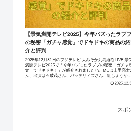
【景気満開テレビ2025】今年バズったラブ
の秘密「ガチャ感覚」でドキドキの商品の紹
介と評判
2025年12月31日のフジテレビ 大みそか列島縦断LIVE 景
満開テレビ2025で「今年バズったラブブの秘密「ガチャ
覚」でドキドキ！」が紹介されましたね。MCは山里亮太
ん、出演は石破茂さん、バッテリィズさん、紅しょうが
ん、桜井日奈子さんでした。
2025.12.
スポ