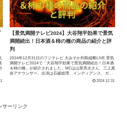
ブ
【景気満開テレビ2024】大谷翔平効果で景気
満開続出！日本酒＆柿の種の商品の紹介と評
判
気
2024年12月31日のフジテレビ 大みそか列島縦断LIVE 景気
感
満開テレビ2024で「大谷翔平効果で景気満開続出！日本酒
さ
＆柿の種」が紹介されました。MCは山里亮太さん、三上真
さ
奈アナウンサー、出演は石破総理、インディアンス、ガン
バレルーヤ、岡田紗佳さんでした。
31
2024.12.31
ンサーリンク