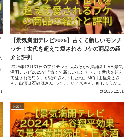
ブ
【景気満開テレビ2025】古くて新しいモンチ
ッチ！世代を超えて愛されるワケの商品の紹
介と評判
気
2025年12月31日のフジテレビ 大みそか列島縦断LIVE 景気
ア
満開テレビ2025で「古くて新しいモンチッチ！世代を超え
し
て愛されるワケ」が紹介されましたね。MCは山里亮太さ
ん、出演は石破茂さん、バッテリィズさん、紅しょうがさ
ん、桜井日奈子さんでした。
31
2025.12.31
お菓子