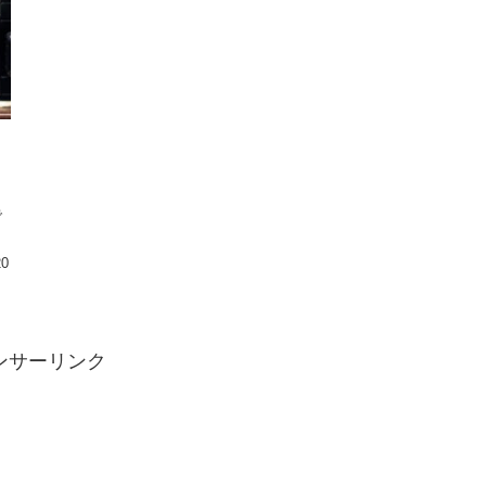
し
ょ
で
20
ンサーリンク