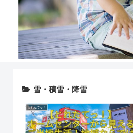
雪・積雪・降雪
とれたてっ！