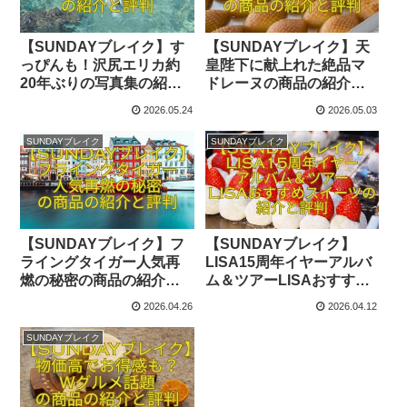
【SUNDAYブレイク】す
【SUNDAYブレイク】天
っぴんも！沢尻エリカ約
皇陛下に献上れた絶品マ
20年ぶりの写真集の紹介
ドレーヌの商品の紹介と
と評判
評判
2026.05.24
2026.05.03
SUNDAYブレイク
SUNDAYブレイク
【SUNDAYブレイク】フ
【SUNDAYブレイク】
ライングタイガー人気再
LISA15周年イヤーアルバ
燃の秘密の商品の紹介と
ム＆ツアーLISAおすすめ
評判
スイーツの紹介と評判
2026.04.26
2026.04.12
SUNDAYブレイク