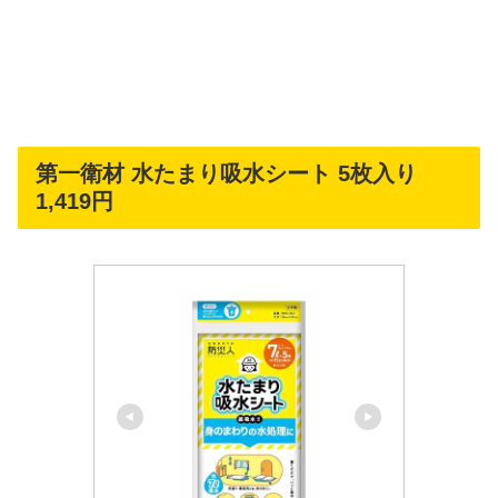
第一衛材 水たまり吸水シート 5枚入り
1,419円