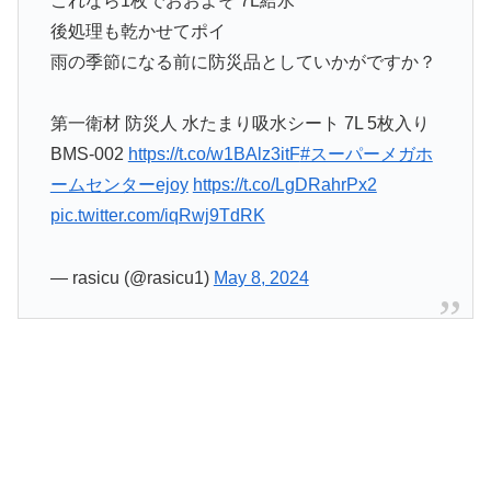
これなら1枚でおおよそ 7L給水
後処理も乾かせてポイ
雨の季節になる前に防災品としていかがですか？
第一衛材 防災人 水たまり吸水シート 7L 5枚入り
BMS-002
https://t.co/w1BAlz3itF
#スーパーメガホ
ームセンターejoy
https://t.co/LgDRahrPx2
pic.twitter.com/iqRwj9TdRK
— rasicu (@rasicu1)
May 8, 2024