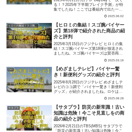
る！？2025年下半期ブレイク予測」が特
集でしたね！ここでは番組内で出た一部
関連商品とその評判を紹介いたします。
2025.06.02
参考になれば幸いです。
【ヒロミの集結！スゴ腕バイヤー
ヒロミの集結！スゴ腕バイヤーズ
ズ】第18弾で紹介された商品の紹
介と評判
2025年3月15日のフジテレビ ヒロミの集
結！スゴ腕バイヤーズ第18弾が放送され
ましたね。スゴ腕バイヤーズは賛否両論
の笠原将弘さん、防災アドバイザーの高
2025.03.16
荷智也さん、人気ヨガクリエイターのaya
さん、睡眠カウンセラーの伊藤陽子さん
【めざましテレビ】バイヤー驚
DIY
でした。参考になれば幸いです。
き！新便利グッズの紹介と評判
2025年8月28日のフジテレビ めざましテ
レビのココ調で「バイヤー驚き！新便利
グッズ」が紹介されましたね。ロケは第
61回JAPANDIYHOMECENTER SHOW
2025.08.28
2025＠幕張メッセでした。ここでは番組
内で出た一部関連商品とその評判をご紹
【サタプラ】防災の新常識！古い
サタプラ
介いたします。
知識は危険！今こそ見直しをの商
品の紹介と評判
2026年2月21日のTBS(MBS) サタプラで
「防災の新常識！古い知識は危険！今こ