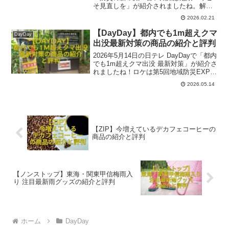
そ見直しを」が紹介されましたね。解説
は備え・防災アドバイザーの高荷智也さ
2026.02.21
んでした。ここでは番組内で出た一部関
連商品とその評判をご紹介いたします。
【DayDay】都内でも1m超えクマ
DayDay
参考になれば幸いです。
出没最新対策の商品の紹介と評判
2026年5月14日の日テレ DayDayで「都内
でも1m超えクマ出没 最新対策」が紹介さ
れましたね！ロケは第5回地域防災EXPO
＠東京ビッグサイトでした。ここでは番
2026.05.14
組内で出た一部関連商品とその評判を紹
介いたします。参考になれば幸いです。
【ZIP】今増えているデカフェコーヒーの
商品の紹介と評判
【ノンストップ】東海・関東甲信梅雨入
り 注目最新雨グッズの紹介と評判
ホーム
DayDay