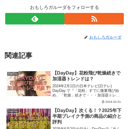
おもしろガルーダをフォローする
おもしろガルーダ
関連記事
【DayDay】花粉飛び乾燥続きで
DayDay
加湿器トレンドは？
2024年2月1日の日本テレビ(日テレ)
DayDay.で『「花粉」すでに微量飛び始
め、「乾燥」続きで・・・加湿器トレン
ドは？』の特集がありましたね。ほんと
2024.02.01
この時期肌もかさつきますし、花粉症で
目や鼻がかゆくなったりもするので、加
【DayDay】次くる！？2025年下
DayDay
湿器は必須ですね！
半期ブレイク予測の商品の紹介と
評判
2025年6月2日の日テレ DayDayで「次く