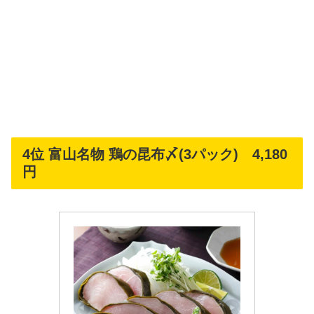
4位 富山名物 鶏の昆布〆(3パック) 4,180
円