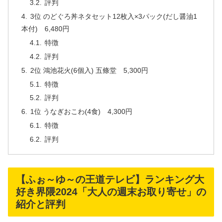
評判
3位 のどぐろ丼ネタセット12枚入×3パック(だし醤油1
本付) 6,480円
特徴
評判
2位 鴻池花火(6個入) 五條堂 5,300円
特徴
評判
1位 うなぎおこわ(4食) 4,300円
特徴
評判
【ふぉ～ゆ～の王道テレビ】ランキング大
好き界隈2024「大人の週末お取り寄せ」の
紹介と評判