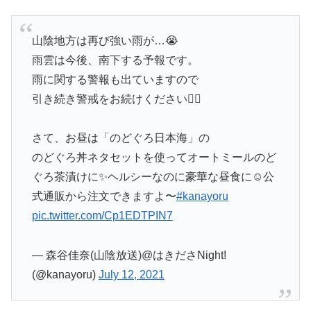
山陰地方は再び強い雨が…😭
雨雲は今後、南下する予報です。
雨に関する警報も出ていますので
引き続き警戒をお続けください🙇‍♀️
さて、お昼は「のどぐろ日本海」の
のどぐろ丼ネタセットを使ってオートミールのど
ぐろ茶漬けに✨ヘルシーなのに豪華な昼食に☺️公
式通販から注文できますよ〜
#kanayoru
pic.twitter.com/Cp1EDTPIN7
— 森谷佳奈(山陰放送)@はきださNight!
(@kanayoru)
July 12, 2021