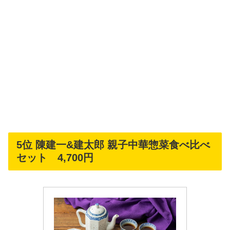
5位 陳建一&建太郎 親子中華惣菜食べ比べ
セット 4,700円