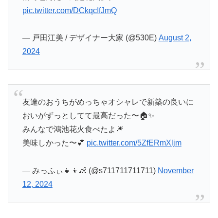
pic.twitter.com/DCkqcIfJmQ
— 戸田江美 / デザイナー大家 (@530E)
August 2,
2024
友達のおうちがめっちゃオシャレで新築の良いに
おいがずっとしてて最高だった〜🏠✨
みんなで鴻池花火食べたよ🎆
美味しかった〜💕
pic.twitter.com/5ZfERmXljm
— みっふぃ👧👦👶 (@s711711711711)
November
12, 2024