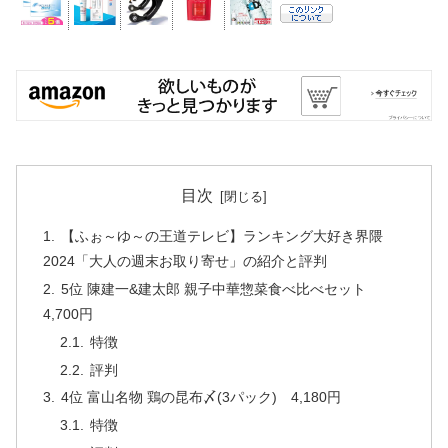
目次
【ふぉ～ゆ～の王道テレビ】ランキング大好き界隈
2024「大人の週末お取り寄せ」の紹介と評判
5位 陳建一&建太郎 親子中華惣菜食べ比べセット
4,700円
特徴
評判
4位 富山名物 鶏の昆布〆(3パック) 4,180円
特徴