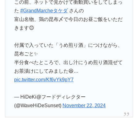
この前、ネットで見かけて衝動買いをしてしまっ
た
#GrandMarcheタケダ
さんの
富山名物、鶏の昆布〆で今日のお昼ご飯をいただ
きます😊
付属で入っていた「うめ煎り酒」につけながら、
昆布ごと✨
半分食べたところで、出し汁にうめ煎り酒混ぜて
お茶漬けにしてみました😆…
pic.twitter.com/Kf6vYk9pY7
— HiDeKi@フードディレクター
(@WaveHiDeSunset)
November 22, 2024