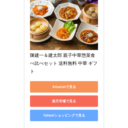
陳建一＆建太郎 親子中華惣菜食
べ比べセット 送料無料 中華 ギフ
ト
Amazonで見る
楽天市場で見る
Yahoo!ショッピングで見る