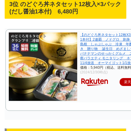
3位 のどぐろ丼ネタセット12枚入×3パック
(だし醤油1本付) 6,480円
【のどぐろ丼ネタセット12枚X
1本付】2連覇 ノドグロ 刺
島根 しゃぶしゃぶ 冷凍 年
き 贈り物 誕生日 めざま
バナナマンのせっかくグルメ 
察バラエティ モニタリング ネ
11/4放送 オーマイゴット1/1
価格：5,940円（税込、送料無料
(2024/12/30時点)
楽