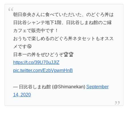
朝日奈央さんに食べていただいた、のどぐろ丼は
日比谷シャンテ地下1階、日比谷しまね館のご縁
カフェで販売中です！
おうちで楽しめるのどぐろ丼ネタセットもオスス
メです🤤
日本一の丼をぜひどうぞ🏆🏆
https://t.co/39U70uJJlZ
pic.twitter.com/EzbVpwmHnB
— 日比谷しまね館 (@Shimanekan)
September
14, 2020