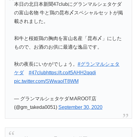
本日の北日本新聞47clubにグランマルシェタケダ
の富山名物 牛と鶏の昆布〆スペシャルセットが掲
載されました。
和牛と桜姫鶏の胸肉を富山名産「昆布〆」にした
もので、お酒のお供に最適な逸品です。
秋の夜長にいかがでしょう。
#グランマルシェタ
ケダ
#47club
https://t.co/t5AHH2qqdi
pic.twitter.com/SWwaoIT8WM
— グランマルシェタケダＭAROOT店
(@gm_takeda0051)
September 30, 2020