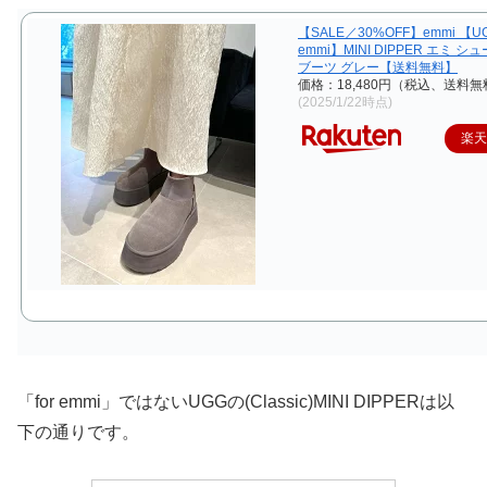
【SALE／30%OFF】emmi 【UGG
emmi】MINI DIPPER エミ 
ブーツ グレー【送料無料】
価格：18,480円（税込、送料無
(2025/1/22時点)
楽
「for emmi」ではないUGGの(Classic)MINI DIPPERは以
下の通りです。