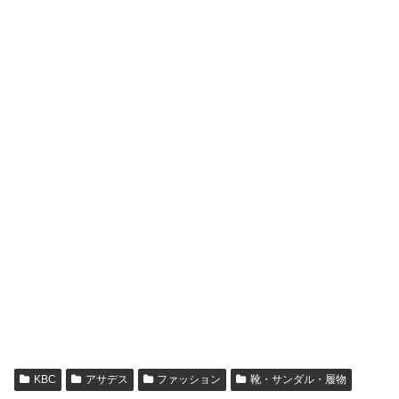
KBC
アサデス
ファッション
靴・サンダル・履物