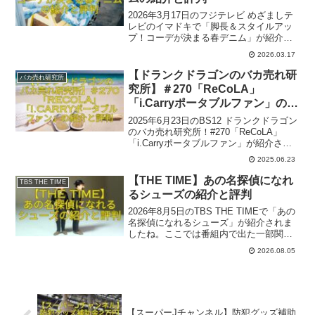
2026年3月17日のフジテレビ めざましテ
レビのイマドキで「脚長＆スタイルアッ
プ！コーデが決まる春デニム」が紹介さ
れました。レポーターはせきぐちりささ
2026.03.17
ん、ロケはロペピクニックでした。番組
内で出た一部関連商品とその評判をご紹
【ドランクドラゴンのバカ売れ研
バカ売れ研究所
介いたします。参考になれば幸いです。
究所】＃270「ReCoLA」
「i.Carryポータブルファン」の紹
介と評判
2025年6月23日のBS12 ドランクドラゴン
のバカ売れ研究所！#270「ReCoLA」
「i.Carryポータブルファン」が紹介され
ましたね。ここでは番組内で出た一部関
2025.06.23
連商品とその評判をご紹介いたします。
参考になれば幸いです。
【THE TIME】あの名探偵になれ
TBS THE TIME
るシューズの紹介と評判
2026年8月5日のTBS THE TIMEで「あの
名探偵になれるシューズ」が紹介されま
したね。ここでは番組内で出た一部関連
商品のをご紹介いたします。参考になれ
2026.08.05
ば幸いです。
【スーパーJチャンネル】防犯グッズ補助