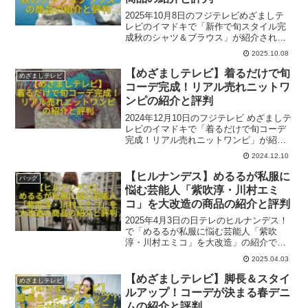
2025年10月8日のフジテレビめざましテ
レビのイマドキで「新作で旬スタイル完
成秋のシャツ＆ブラウス」が紹介されま
したね。レポーターは麻丘真央さん、ロ
2025.10.08
ケはアメリカンホリック、EVRIS、
LAGUNAMOONでした。参考になれば幸
【めざましテレビ】着るだけで旬
めざましテレビ
いです。
コーデ完成！リアル売れニットワ
ンピの紹介と評判
2024年12月10日のフジテレビ めざましテ
レビのイマドキで「着るだけで旬コーデ
完成！リアル売れニットワンピ」が紹介
されましたね。レポーターは、麻丘真央
2024.12.10
さん、ロケは、dazzlin、EMODA、
RESEXXYでした。参考になれば幸いで
【ヒルナンデス】めるるが私服に
バッグ
す。
悩む芸能人「紫吹淳・川村エミ
コ」を大改造の商品の紹介と評判
2025年4月3日の日テレのヒルナンデス！
で「めるるが私服に悩む芸能人「紫吹
淳・川村エミコ」を大改造」の紹介でし
たね。出演は、紫吹淳さん、川村エミコ
2025.04.03
さん、めるるさん、ロケはカメイドクロ
ックでした。番組内で出た一部関連商品
【めざましテレビ】脚長＆スタイ
めざましテレビ
とその評判をご紹介いたします。
ルアップ！コーデが決まる春デニ
ムの紹介と評判