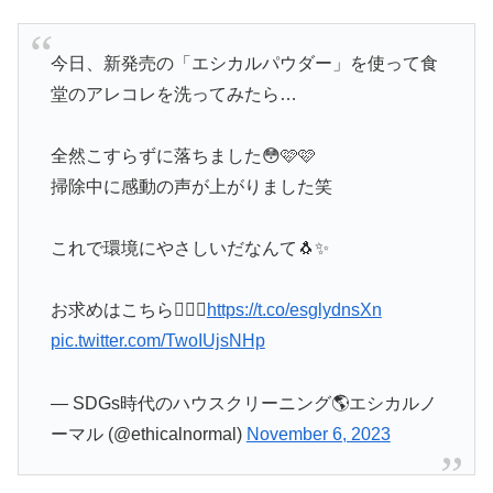
今日、新発売の「エシカルパウダー」を使って食
堂のアレコレを洗ってみたら…
全然こすらずに落ちました😳🩷🩷
掃除中に感動の声が上がりました笑
これで環境にやさしいだなんて🐧✨
お求めはこちら💁🏻‍♀️
https://t.co/esglydnsXn
pic.twitter.com/TwoIUjsNHp
— SDGs時代のハウスクリーニング🌎エシカルノ
ーマル (@ethicalnormal)
November 6, 2023