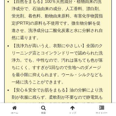
【自然をまもる】100％天然成分・植物由来の洗
浄成分で、石油由来の成分、人工香料、漂白剤、
蛍光剤、着色料、動物由来原料、有害化学物質指
定(PRTR)の原料も不使用です。微生物分解を促
進させ、洗浄成分は二酸化炭素と水に分解され自
然に還ります。
【洗浄力が高いうえ、衣類にやさしい】全国のク
リーニング店とコインランドリーで認められた洗
浄力。でも、中性なので、汚れは落ちても色が落
ちにくく、すすぎが1回なので生地へのダメージ
を最小限に抑えられます。ウール・シルクなども
一緒に洗うことができます。
【安心＆安全でお肌をまもる】油の分解により洗
剤が衣服に残らず、柔軟剤が不要なので静電気も
起きにくく敏感肌、化学物質過敏症、静電気が苦
手な方にも安心して使っていただけます。お肌へ
ホーム
検索
トップ
サイドバー