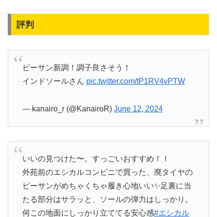
評判
ビーサン新調！調子良さそう！
インドソールさん
pic.twitter.com/tP1RV4vPTW
— kanairo_r (@KanairoR)
June 12, 2024
いいの見つけた〜。すっごいおすすめ！！
外苑前のエシカルコンビニで買った、廃タイヤの
ビーサンがめちゃくちゃ履き心地いい✨足裏に当
たる部分はサラッと、ソールの弾力はしっかり。
何この地面にしっかり立ててる安心感
#エシカル