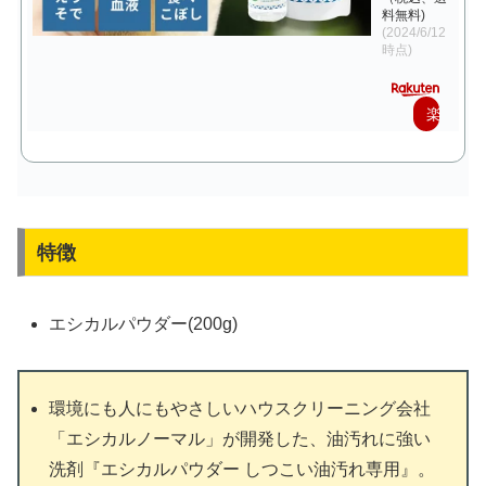
料無料)
(2024/6/12
時点)
楽
天
で
購
特徴
入
エシカルパウダー(200g)
環境にも人にもやさしいハウスクリーニング会社
「エシカルノーマル」が開発した、油汚れに強い
洗剤『エシカルパウダー しつこい油汚れ専用』。