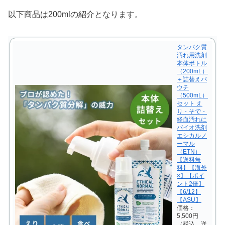
以下商品は200mlの紹介となります。
タンパク質
汚れ用洗剤
本体ボトル
（200mL）
＋詰替えパ
ウチ
（500mL）
セット え
り・そで・
経血汚れに
バイオ洗剤
エシカルノ
ーマル
（ETN）
【送料無
料】【海外
×】【ポイ
ント2倍】
【6/12】
【ASU】
価格：
5,500円
（税込、送