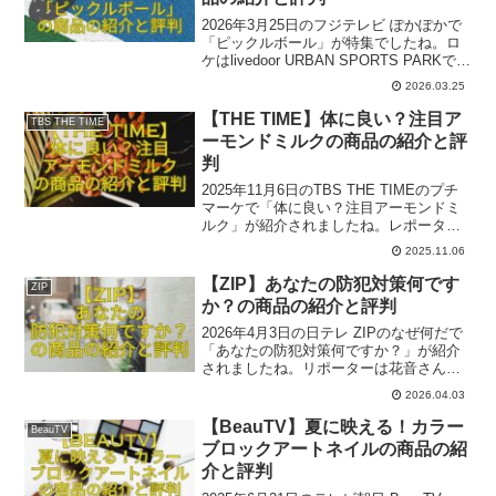
2026年3月25日のフジテレビ ぽかぽかで
「ピックルボール」が特集でしたね。ロ
ケはlivedoor URBAN SPORTS PARKでし
た。ここでは番組内で出た一部関連商品
2026.03.25
とその評判をご紹介いたします。参考に
なれば幸いです。
【THE TIME】体に良い？注目ア
TBS THE TIME
ーモンドミルクの商品の紹介と評
判
2025年11月6日のTBS THE TIMEのプチ
マーケで「体に良い？注目アーモンドミ
ルク」が紹介されましたね。レポーター
は新名真愛さん、ロケは東急ストア都立
2025.11.06
大学店でした。ここでは番組内で出た一
部関連商品のをご紹介いたします。参考
【ZIP】あなたの防犯対策何です
ZIP
になれば幸いです。
か？の商品の紹介と評判
2026年4月3日の日テレ ZIPのなぜ何だで
「あなたの防犯対策何ですか？」が紹介
されましたね。リポーターは花音さんで
した。ここでは番組内で出た一部関連商
2026.04.03
品とその評判をご紹介いたします。参考
になれば幸いです。
【BeauTV】夏に映える！カラー
BeauTV
ブロックアートネイルの商品の紹
介と評判