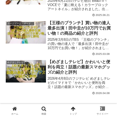
2025年6月21日のテレビ朝日 BeauTV～
VOCEで「夏に映える！カラーブロック
アートネイル」が紹介されました。出演
はネイルアーティストのHana4さん、モ
2025.06.21
デルは赤羽景子さんでした。ここでは番
組内で出た商品と評判をご紹介いたしま
【王様のブランチ】買い物の達人
カードゲーム・ボードゲーム
す。参考になれば幸いです。
最多出演！田中圭が10万円でお買
い物！の商品の紹介と評判
2025年3月8日のTBS 「王様のブランチ」
の買い物の達人で「最多出演！田中圭が
10万円でお買い物！」が紹介されました
ね。案内人は松元絵里花さん、ロケはヨ
2025.03.08
ドバシカメラマルチメディアAKIBA、す
ごろくや神保町店でした。参考になれば
【めざましテレビ】かわいいと便
めざましテレビ
幸いです。
利を両立！話題の最新スマホグッ
ズの紹介と評判
2026年4月8日のフジテレビ めざましテレ
ビのイマドキで「かわいいと便利を両
立！話題の最新スマホグッズ」が紹介さ
れましたね。レポーターは≒JOYの江角
2026.04.08
怜音さん、ロケはロフト渋谷店、フライ
ングタイガーコペンハーゲンでした。参
考になれば幸いです。
ホーム
検索
トップ
サイドバー
【ひるおび】絶品！街の人推薦「ごはん