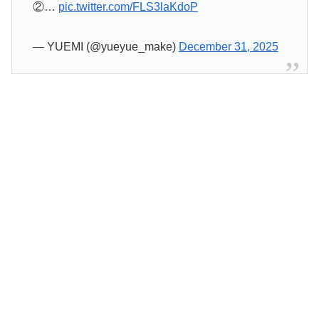
②…
pic.twitter.com/FLS3laKdoP
— YUEMI (@yueyue_make)
December 31, 2025