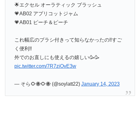
🌟エクセル オーラティック ブラッシュ
💗AB02 アプリコットジャム
💗AB01 ピーチ＆ピーチ
これ幅広のブラシ付きって知らなかったの‼️すご
く便利‼️
外でのお直しにも使えるの嬉しい🥳🥳
pic.twitter.com/7R7ziOvE3w
— そら🌻🐝🌻🐝 (@soylatt22)
January 14, 2023