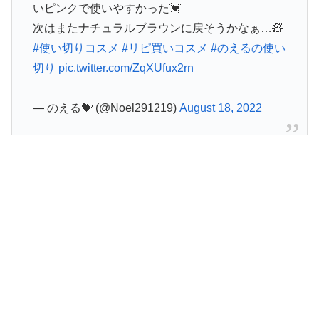
いピンクで使いやすかった💓
次はまたナチュラルブラウンに戻そうかなぁ…🧸
#使い切りコスメ
#リピ買いコスメ
#のえるの使い
切り
pic.twitter.com/ZqXUfux2rn
— のえる💝 (@Noel291219)
August 18, 2022