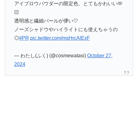
アイブロウパウダーの限定色、とてもかわいい🫶
🏻️︎
透明感と繊細パールが儚い🤍
ノーズシャドウやハイライトにも使えちゃうの
◎
#PR
pic.twitter.com/msHrcAlExF
— わたし(ふく) (@cosmewatasi)
October 27,
2024