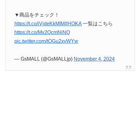
▼商品をチェック！
https://t.co/iVjdeKkMIM
#HOKA
一覧はこちら
https://t.co/Mv2QcmNjNQ
pic.twitter.com/tOGu2xvWYw
— GsMALL (@GsMALLjp)
November 4, 2024