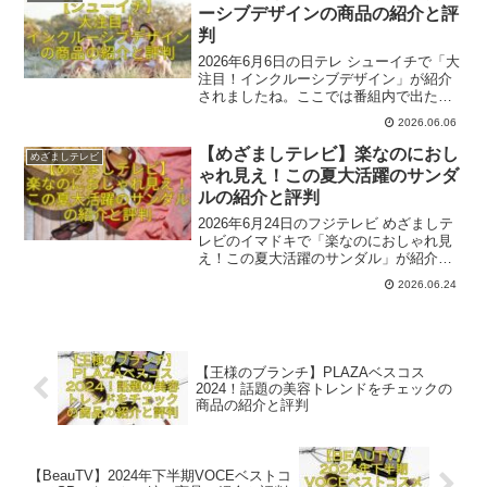
れば幸いです。
ーシブデザインの商品の紹介と評
判
2026年6月6日の日テレ シューイチで「大
注目！インクルーシブデザイン」が紹介
されましたね。ここでは番組内で出た一
部関連商品とその評判をご紹介いたしま
2026.06.06
す。参考になれば幸いです。
【めざましテレビ】楽なのにおし
めざましテレビ
ゃれ見え！この夏大活躍のサンダ
ルの紹介と評判
2026年6月24日のフジテレビ めざましテ
レビのイマドキで「楽なのにおしゃれ見
え！この夏大活躍のサンダル」が紹介さ
れましたね。レポーターは仲村悠菜さ
2026.06.24
ん、ロケはEVRIS、ABC-MART GRAND
STAGEららぽーと豊洲店でした。
【王様のブランチ】PLAZAベスコス
2024！話題の美容トレンドをチェックの
商品の紹介と評判
【BeauTV】2024年下半期VOCEベストコ