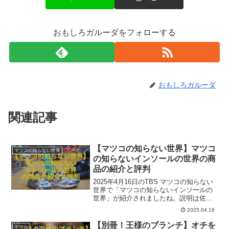
おもしろガルーダをフォローする
おもしろガルーダ
関連記事
【マツコの知らない世界】マツコ
マツコの知らない世界
の知らないインソールの世界の商
品の紹介と評判
2025年4月16日のTBS マツコの知らない
世界で「マツコの知らないインソールの
世界」が紹介されましたね。説明は佐藤
靖青さんでした。ここでは番組内で出た
2025.04.16
一部関連商品とその評判をご紹介いたし
ます。参考になれば幸いです。
【別冊！王様のブランチ】オチを
ゲーム