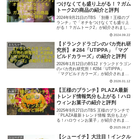
つけなくても盛り上がる！？ガム
トーク2の商品の紹介と評判
2024年9月21日のTBS 「別冊！王様のブ
ランチ」で「オチをつけなくても盛り上
がる！？ガムトーク2」が紹介されました
ね。ロケは、秋元真夏さん、八村倫太郎
2024.09.22
さん、高橋かのさん、榎本ゆいなさん、
インディアンスさんでした。参考になれ
【ドランクドラゴンのバカ売れ研
おもちゃ
ば幸いです。
究所】＃284「UTIPPA」「マグ
ビルドカラーズ」の紹介と評判
2026年1月12日のBS12 ドランクドラゴン
のバカ売れ研究所！#284「UTIPPA」
「マグビルドカラーズ」が紹介されまし
たね。ここでは番組内で出た一部関連商
2026.01.12
品とその評判をご紹介いたします。参考
になれば幸いです。
【王様のブランチ】PLAZA最新
お菓子
トレンド情報気分も上がる！ハロ
ウィンお菓子の紹介と評判
2025年9月27日のTBS 王様のブランチで
「PLAZA最新トレンド情報 気分も上が
る！ハロウィンお菓子」が紹介されまし
たね。レポーターは菊池柚花さん、冴木
2025.09.27
柚葉さん、ロケはPLAZA
NEWSTANDARD赤坂店でした。参考にな
【シューイチ】大注目！インクル
シューイチ