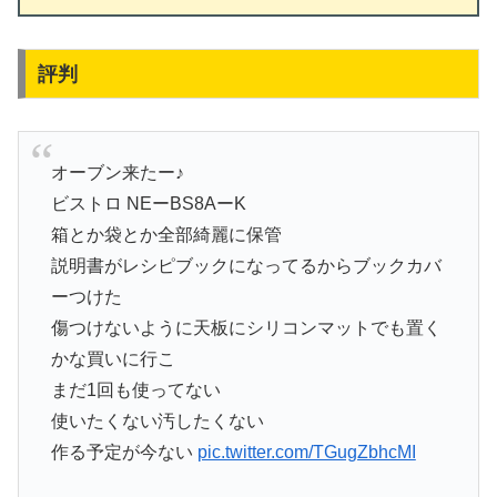
評判
オーブン来たー♪
ビストロ NEーBS8AーK
箱とか袋とか全部綺麗に保管
説明書がレシピブックになってるからブックカバ
ーつけた
傷つけないように天板にシリコンマットでも置く
かな買いに行こ
まだ1回も使ってない
使いたくない汚したくない
作る予定が今ない
pic.twitter.com/TGugZbhcMI