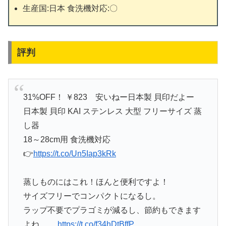
生産国:日本 食洗機対応:〇
評判
31%OFF！ ￥823 安いねー日本製 貝印だよー
日本製 貝印 KAI ステンレス 大型 フリーサイズ 蒸
し器
18～28cm用 食洗機対応
👉
https://t.co/Un5Iap3kRk
蒸しものにはこれ！ほんと便利ですよ！
サイズフリーでコンパクトになるし。
ラップ不要でプラゴミが減るし、節約もできます
よね。…
https://t.co/f34hDtBffP