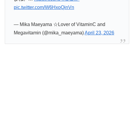
pic.twitter.com/W6HxoQinVn
— Mika Maeyama ☆Lover of VitaminC and
Megavitamin (@mika_maeyama)
April 23, 2026