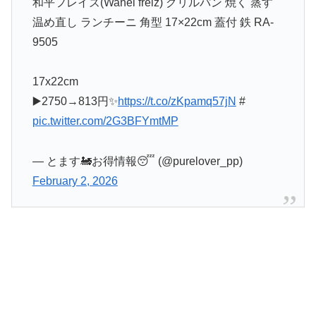
和平フレイズ(Wahei freiz) グリルパン 焼く 蒸す
温め直し ランチーニ 角型 17×22cm 蓋付 鉄 RA-
9505
17x22cm
▶️2750→813円✨
https://t.co/zKpamq57jN
#
pic.twitter.com/2G3BFYmtMP
— とます🚂お得情報😴 (@purelover_pp)
February 2, 2026