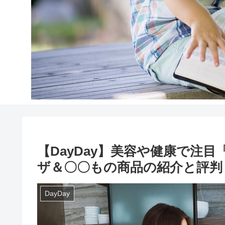
【DayDay】美容や健康で注
ザ＆〇〇もの商品の紹介と評判
DayDay