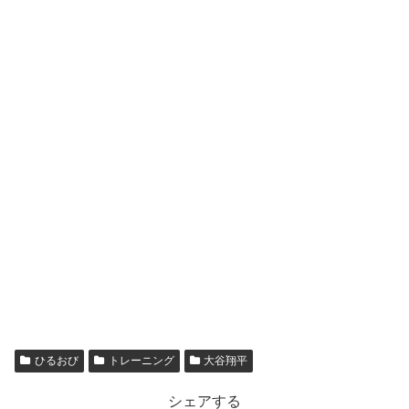
ひるおび
トレーニング
大谷翔平
シェアする