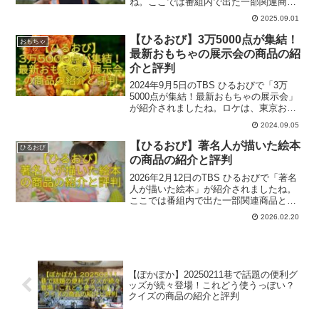
ね。ここでは番組内で出た一部関連商品
と評判をご紹介いたします。参考になれ
2025.09.01
ば幸いです。
【ひるおび】3万5000点が集結！
おもちゃ
最新おもちゃの展示会の商品の紹
介と評判
2024年9月5日のTBS ひるおびで「3万
5000点が集結！最新おもちゃの展示会」
が紹介されましたね。ロケは、東京おも
ちゃショー2024＠東京ビッグサイトでし
2024.09.05
た。ここでは番組内で出た一部関連商品
と評判をご紹介いたします。参考になれ
【ひるおび】著名人が描いた絵本
ひるおび
ば幸いです。
の商品の紹介と評判
2026年2月12日のTBS ひるおびで「著名
人が描いた絵本」が紹介されましたね。
ここでは番組内で出た一部関連商品と評
判をご紹介いたします。参考になれば幸
2026.02.20
いです。
【ぽかぽか】20250211巷で話題の便利グ
ッズが続々登場！これどう使うっぽい？
クイズの商品の紹介と評判