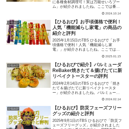
に各種食材調理可！実は万能せいろブー
ム」が紹介されましたね。ここでは番組
内で出た商品のうち一部関連商品を紹介
2024.10.14
いたします。参考になれば幸いです。
【ひるおび】お手頃価格で便利！
ひるおび
人気「機能減らし家電」の商品の
紹介と評判
2025年1月15日のTBS ひるおびで「お手
頃価格で便利！人気「機能減らし家
電」」が紹介されましたね。ここでは番
組内で出た一部関連商品とその評判をご
2025.01.15
紹介いたします。参考になれば幸いで
す。
【ひるおびで紹介】バルミューダ
ひるおび
ReBaker焼きたて＆揚げたてに新
リベイクトースターの評判
2024年2月14日のTBS ひるおびで「焼き
たて＆揚げたてに新リベイクトースタ
ー」が紹介されましたね。バルミューダ
「ReBaker」は、リベイクすると、かな
2024.02.14
り美味しさが復活するというのはびっく
りです！2024年2月20日発売開始予定で
【ひるおび】防災フェーズフリー
ひるおび
す。
グッズの紹介と評判
2025年9月1日のTBS ひるおびで「防災フ
ェーズフリーグッズ」が紹介されました