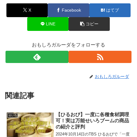
X
Facebook
はてブ
LINE
コピー
おもしろガルーダをフォローする
おもしろガルーダ
関連記事
【ひるおび】一度に各種食材調理
せいろ
可！実は万能せいろブームの商品
の紹介と評判
2024年10月14日のTBS ひるおびで「一度