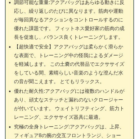
調節可能な重量:アクアバッグはあらゆる動きに反
応し、繰り返しのたびに異なります。筋肉や運動
が毎回異なるアクションをコントロールするのに
優れた課題です。 フィットネス愛好家の筋肉の成
長を促進し、バランス良くトレーニングします。
【超快適で安全】アクアバッグは柔らかく滑らか
な表面で、トレーニング中の怪我によるダメージ
を軽減します。 この土嚢の代替品でエクササイズ
をしている間、素晴らしい音楽のような澄んだ水
の音が聞こえます。 とてもリラックス。
優れた耐久性:アクアバッグには複数のハンドルが
あり、頑丈なステッチと漏れのないクロージャー
が付いています。 ウェイトリフティング、筋力ト
レーニング、エクササイズ器具に最適。
究極の全身トレーニング:アクアバッグは、上昇、
フィギュア8の腕の交互フロントランジ、ショー