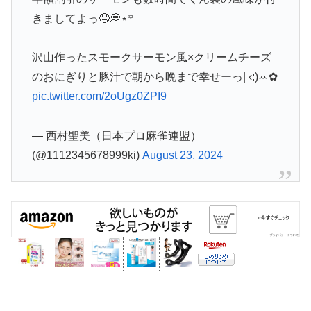
きましてよっ🤤💭⋆꙳
沢山作ったスモークサーモン風×クリームチーズ
のおにぎりと豚汁で朝から晩まで幸せーっ| ‹:)ꕀ✿
pic.twitter.com/2oUgz0ZPI9
— 西村聖美（日本プロ麻雀連盟）
(@1112345678999ki)
August 23, 2024