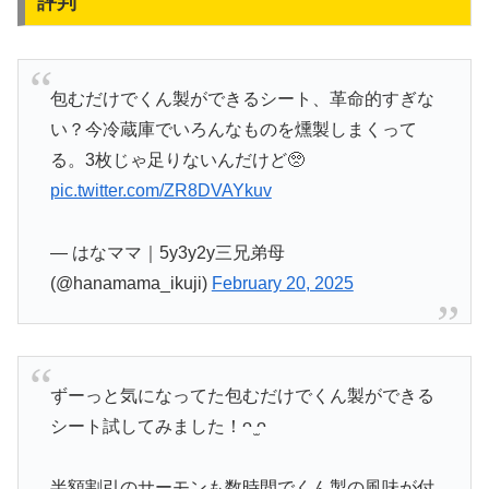
評判
包むだけでくん製ができるシート、革命的すぎな
い？今冷蔵庫でいろんなものを燻製しまくって
る。3枚じゃ足りないんだけど🥺
pic.twitter.com/ZR8DVAYkuv
— はなママ｜5y3y2y三兄弟母
(@hanamama_ikuji)
February 20, 2025
ずーっと気になってた包むだけでくん製ができる
シート試してみました！ᴖ ̫ᴖ
半額割引のサーモンも数時間でくん製の風味が付