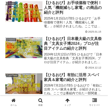
【ひるおび】お手頃価格で便利！
ひるおび
人気「機能減らし家電」の商品の
紹介と評判
2025年1月15日のTBS ひるおびで「お手
頃価格で便利！人気「機能減らし家
電」」が紹介されましたね。ここでは番
組内で出た一部関連商品とその評判をご
2025.01.15
紹介いたします。参考になれば幸いで
す。
【ひるおび】日本最大級の文具祭
ひるおび
典「文具女子博2024」プロが注
目アイテムの紹介と評判
2024年12月12日のTBS ひるおびで「日本
最大級の文具祭典「文具女子博2024」プ
ロが注目アイテム」が紹介されました
ね。ロケは、パシフィコ横浜でした。こ
2024.12.12
こでは番組内で出た一部関連商品のをご
紹介いたします。参考になれば幸いで
【ひるおび】有効に活用 スペパ
Francfranc
す。
家具＆家電の紹介と評判
2026年7月2日のTBS ひるおびで「有効に
活用 スペパ家具＆家電」が紹介されまし
たね。ここでは番組内で出た一部関連商
品と評判をご紹介いたします。参考にな
2026.07.02
れば幸いです。
ホーム
検索
トップ
サイドバー
【ひるおび】ボードゲームにもタ
ひるおび