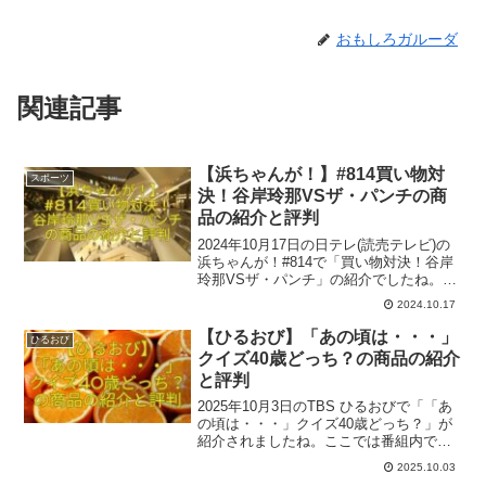
おもしろガルーダ
関連記事
【浜ちゃんが！】#814買い物対
スポーツ
決！谷岸玲那VSザ・パンチの商
品の紹介と評判
2024年10月17日の日テレ(読売テレビ)の
浜ちゃんが！#814で「買い物対決！谷岸
玲那VSザ・パンチ」の紹介でしたね。出
演は浜田雅功さん、見取り図リリーさ
2024.10.17
ん、谷岸玲那さん、ザ・パンチのパンチ
浜崎さん、ノーパンチ松尾さん、どりあ
【ひるおび】「あの頃は・・・」
ひるおび
んずでした。
クイズ40歳どっち？の商品の紹介
と評判
2025年10月3日のTBS ひるおびで「「あ
の頃は・・・」クイズ40歳どっち？」が
紹介されましたね。ここでは番組内で出
た一部関連商品と評判をご紹介いたしま
2025.10.03
す。参考になれば幸いです。