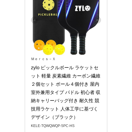
Ｍｅｒｃｓ－Ｘ
zylo ピックルボール ラケットセ
ット 軽量 炭素繊維 カーボン繊維 
２個セット ボール４個付き 屋内
室外兼用タイプ パドル 初心者 収
納キャリーバッグ付き 耐久性 競
技用ラケット 人体工学に基づく
デザイン（ブラック）
KELE-TQWQWQP-5PC-HS