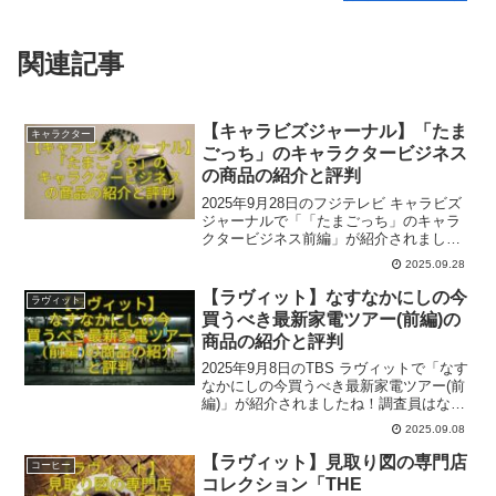
関連記事
【キャラビズジャーナル】「たま
キャラクター
ごっち」のキャラクタービジネス
の商品の紹介と評判
2025年9月28日のフジテレビ キャラビズ
ジャーナルで「「たまごっち」のキャラ
クタービジネス前編」が紹介されました
ね。ここでは番組内で出た一部関連商品
2025.09.28
とその評判をご紹介いたします。参考に
なれば幸いです。
【ラヴィット】なすなかにしの今
ラヴィット
買うべき最新家電ツアー(前編)の
商品の紹介と評判
2025年9月8日のTBS ラヴィットで「なす
なかにしの今買うべき最新家電ツアー(前
編)」が紹介されましたね！調査員はなす
なかにしさん、平野ノラさん、=LOVEの
2025.09.08
高松瞳さん、解説はかじがや卓哉さん、
ロケはビックカメラ有楽町店でした。参
【ラヴィット】見取り図の専門店
コーヒー
考になれば幸いです。
コレクション「THE