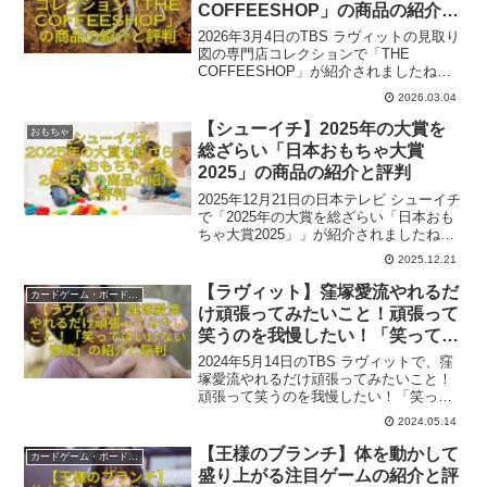
COFFEESHOP」の商品の紹介と
評判
2026年3月4日のTBS ラヴィットの見取り
図の専門店コレクションで「THE
COFFEESHOP」が紹介されましたね！
ゲストはGENERATIONS 小森隼さん、ロ
2026.03.04
ケは渋谷区富ケ谷 THE COFFEESHOPで
した。参考になれば幸いです。
【シューイチ】2025年の大賞を
おもちゃ
総ざらい「日本おもちゃ大賞
2025」の商品の紹介と評判
2025年12月21日の日本テレビ シューイチ
で「2025年の大賞を総ざらい「日本おも
ちゃ大賞2025」」が紹介されましたね。
ここでは番組内で出た一部関連商品とそ
2025.12.21
の評判をご紹介いたします。参考になれ
ば幸いです。
【ラヴィット】窪塚愛流やれるだ
カードゲーム・ボードゲーム
け頑張ってみたいこと！頑張って
笑うのを我慢したい！「笑っては
いけない音読」の紹介と評判
2024年5月14日のTBS ラヴィットで、窪
塚愛流やれるだけ頑張ってみたいこと！
頑張って笑うのを我慢したい！「笑って
はいけない音読」が紹介されましたね！
2024.05.14
ここでは番組内で出た関連商品と評判を
ご紹介いたします。参考になれば幸いで
【王様のブランチ】体を動かして
カードゲーム・ボードゲーム
す。
盛り上がる注目ゲームの紹介と評