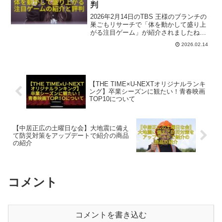
判
2026年2月14日のTBS 王様のブランチの
巣ごもリサーチで「体を動かして盛り上
がる注目ゲーム」が紹介されましたね。
ここでは、番組内で紹介された一部商品
2026.02.14
とその評判をご紹介いたします。参考に
なれば幸いです。
【THE TIME×U-NEXTオリジナルランキ
ング】卒業シーズンに観たい！青春映画
TOP10について
【中居正広の土曜日な会】大地震に備え
て防災対策をアップデートで紹介の商品
の紹介
コメント
コメントを書き込む