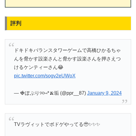
評判
ドキドキバランスタワーゲームで高橋ひかるちゃ
んを脅かす設楽さんと脅かす設楽さんを押さえつ
けるケンティーさん😂
pic.twitter.com/sogv2eUWoX
— 🍓ぽぷり୨୧⑅*🍌垢 (@ppr__87)
January 9, 2024
TVラヴィットでボドゲやってる🥹✨✨✨