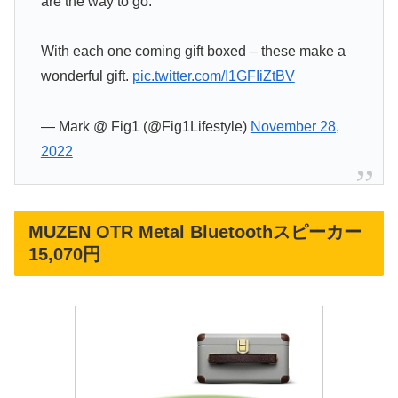
are the way to go.
With each one coming gift boxed – these make a
wonderful gift.
pic.twitter.com/I1GFIiZtBV
— Mark @ Fig1 (@Fig1Lifestyle)
November 28,
2022
MUZEN OTR Metal Bluetoothスピーカー
15,070円