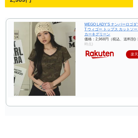
WEGO LADY’S ナンバーロゴ
T ウィゴー トップス カットソ
カーキグリーン
価格：2,968円（税込、送料別)
時点)
楽