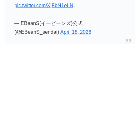
pic.twitter.com/XjFbN1eLNj
— EBeanS(イービーンズ)公式
(@EBeanS_sendai)
April 18, 2026