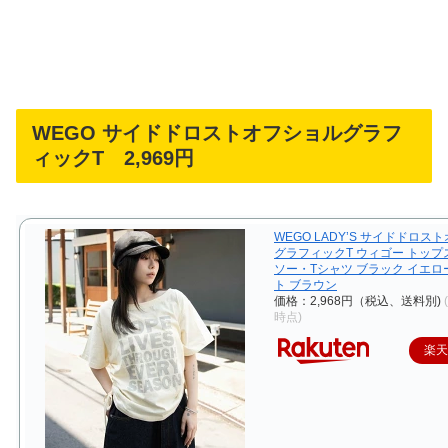
WEGO サイドドロストオフショルグラフ
ィックT 2,969円
WEGO LADY’S サイドドロス
グラフィックT ウィゴー トップ
ソー・Tシャツ ブラック イエロ
ト ブラウン
価格：2,968円（税込、送料別)
時点)
楽