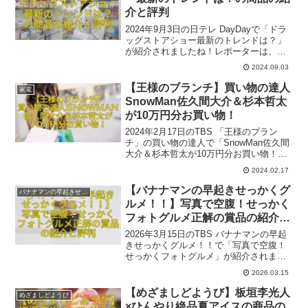
介と評判
2024年9月3日の日テレ DayDayで「ドラ
ッグストアショー最新のトレンドは？」
が紹介されましたね！レポーターは、田
辺大智アナウンサー、ロケは第24回
2024.09.03
JAPANドラッグストアショー＠東京ビッ
グサイトでした。参考になれば幸いで
【王様のブランチ】買い物の達人
家電
す。
SnowMan佐久間大介＆杉本哲太
が10万円分お買い物！
2024年2月17日のTBS 「王様のブラン
チ」の買い物の達人で「SnowMan佐久間
大介＆杉本哲太が10万円分お買い物！」
が紹介されましたね。ビックカメラ新宿
2024.02.17
西口店で、バルミューダの本格プレート
は本当に欲しくなりますね！
【バナナマンの早起きせっかくグ
バナナマンの早起きせっかくグルメ！！
ルメ！！】写真で空腹！せっかく
フォトグルメ正解の賞品の紹介と
評判
2026年3月15日のTBS バナナマンの早起
きせっかくグルメ！！で「写真で空腹！
せっかくフォトグルメ」が紹介されまし
たね。ここでは、番組内で紹介された一
2026.03.15
部商品とその評判をご紹介いたします。
参考になれば幸いです。
【めざましどようび】板垣李光人
めざましどようび
×ひんやり絶品夏アイスの商品の