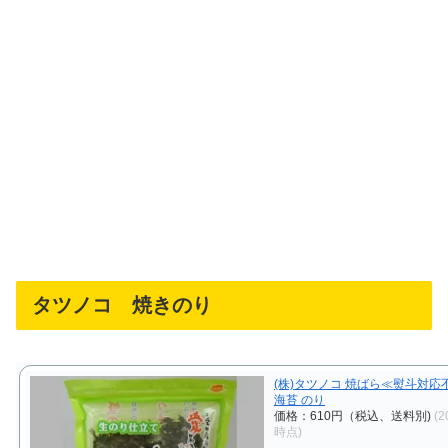
タツノコ 焼きのり
(株)タツノコ 焼ばら≪熨斗対応
海苔 のり
価格：610円（税込、送料別)
(2
時点)