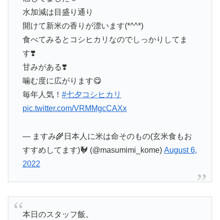
水加減は目盛り通り
開けて新米の香りが漂います(*^^*)
食べてみるとコシヒカリなのでしっかりしてま
す❣️
甘みがある❣️
噛む度に広がります😋
毎年人気！
#七夕コシヒカリ
pic.twitter.com/VRMMgcCAXx
— ますみ🌾日本人に米は命そのもの(玄米食もお
すすめしてます)🐓 (@masumimi_kome)
August 6,
2022
本日のスタッフ飯。