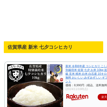
佐賀県産 新米 七夕コシヒカリ
新米 令和6年産 コシヒカリ こし
別栽培米 佐賀 七夕 お米 10kg 
級 玄米 精米 白米 白石産 10キロ
無料 おいしい みずみずしい ギ
ント
価格：8,990円（税込、送料無料
(2024/11/16時点)
楽