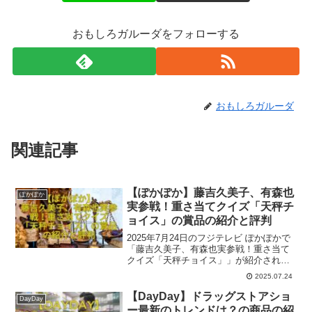
おもしろガルーダをフォローする
おもしろガルーダ
関連記事
【ぽかぽか】藤吉久美子、有森也
ぽかぽか
実参戦！重さ当てクイズ「天秤チ
ョイス」の賞品の紹介と評判
2025年7月24日のフジテレビ ぽかぽかで
「藤吉久美子、有森也実参戦！重さ当て
クイズ「天秤チョイス」」が紹介されま
したね。ゲストは藤吉久美子さん、有森
2025.07.24
也実さんでした。ここでは番組内で出た
一部関連商品とその評判をご紹介いたし
【DayDay】ドラッグストアショ
DayDay
ます。参考になれば幸いです。
ー最新のトレンドは？の商品の紹