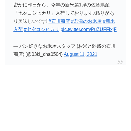
密かに昨日から、今年の新米第1弾の佐賀県産
「七夕コシヒカリ」入荷しております♪粘りがあ
り美味しいです‼︎
#石川商店
#君津のお米屋
#新米
入荷
#七夕コシヒカリ
pic.twitter.com/PuZUFFixjF
— パン好きなお米屋スタッフ (お米と雑穀の石川
商店) (@03ki_cha0504)
August 11, 2021