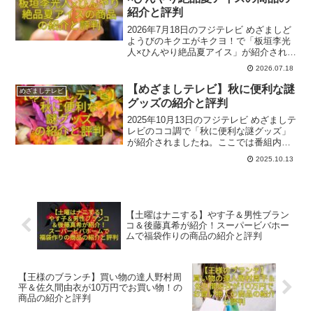
紹介と評判
2026年7月18日のフジテレビ めざましど
ようびのキクエがキクヨ！で「板垣李光
人×ひんやり絶品夏アイス」が紹介されま
したね。ここでは番組内で出た一部関連
2026.07.18
商品とその評判をご紹介いたします。参
考になれば幸いです。
【めざましテレビ】秋に便利な謎
めざましテレビ
グッズの紹介と評判
2025年10月13日のフジテレビ めざましテ
レビのココ調で「秋に便利な謎グッズ」
が紹介されましたね。ここでは番組内で
出た一部関連商品とその評判をご紹介い
2025.10.13
たします。参考になれば幸いです。
【土曜はナニする】やす子＆男性ブラン
コ＆後藤真希が紹介！スーパービバホー
ムで福袋作りの商品の紹介と評判
【王様のブランチ】買い物の達人野村周
平＆佐久間由衣が10万円でお買い物！の
商品の紹介と評判