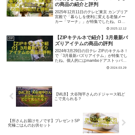
の商品の紹介と評判
2025年12月11日のテレビ東京 カンブリア
宮殿で「暮らしを便利に変える老舗メー
カー「マーナ」」が特集でしたね。ロケ
は渋谷ロフトでした。ここでは番組内で
2025.12.12
出た関連商品の一部をご紹介いたしま
す。参考になれば幸いです。
【ZIPキテルネで紹介】3月最新バ
ZIP
ズりアイテムの商品の評判
2024年3月29日の日テレ ZIPのキテルネ！
で「3月最新バズりアイテム」が特集でし
たね。個人的にはmamboドアストッパー
がカワイイと思いました！ここでは番組
2024.03.29
内で出た商品のうち一部の商品を紹介い
たします。参考になれば幸いです。
【MLB】大谷翔平さんのドジャース戦ど
こで見られる？
【所さんお届けモノです】プレゼントSP
究極ごはんのお供セット