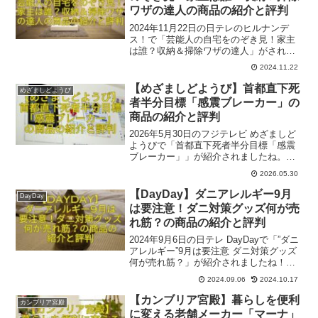
ワザの達人の商品の紹介と評判
2024年11月22日の日テレのヒルナンデ
ス！で「芸能人の自宅をのぞき見！家主
は誰？収納＆掃除ワザの達人」がされま
したね。家主は、コジマジックさんでし
2024.11.22
た。ここでは番組内で出た一部関連商品
とその評判をご紹介いたします。参考に
【めざましどようび】首都直下死
めざましどようび
なれば幸いです。
者半分目標「感震ブレーカー」の
商品の紹介と評判
2026年5月30日のフジテレビ めざましど
ようびで「首都直下死者半分目標「感震
ブレーカー」」が紹介されましたね。こ
こでは番組内で出た一部関連商品とその
2026.05.30
評判をご紹介いたします。参考になれば
幸いです。
【DayDay】ダニアレルギー9月
DayDay
は要注意！ダニ対策グッズ何が売
れ筋？の商品の紹介と評判
2024年9月6日の日テレ DayDayで「”ダニ
アレルギー”9月は要注意 ダニ対策グッズ
何が売れ筋？」が紹介されましたね！レ
ポーターは、澁谷善ヘイゼルアナウンサ
2024.09.06
2024.10.17
ー、ロケは、ハンズ新宿店でした。参考
になれば幸いです。
【カンブリア宮殿】暮らしを便利
カンブリア宮殿
に変える老舗メーカー「マーナ」