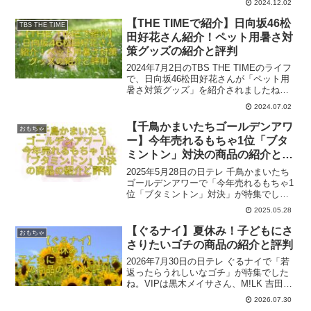
2024.12.02
TOY PARK銀座本店でした。番組内で出
た一部関連商品とその評判をご紹介しま
【THE TIMEで紹介】日向坂46松
TBS THE TIME
す。参考になれば幸いです。
田好花さん紹介！ペット用暑さ対
策グッズの紹介と評判
2024年7月2日のTBS THE TIMEのライフ
で、日向坂46松田好花さんが「ペット用
暑さ対策グッズ」を紹介されましたね。
ここでは番組内で出た関連商品の一部を
2024.07.02
ご紹介いたします。参考になれば幸いで
す。
【千鳥かまいたちゴールデンアワ
おもちゃ
ー】今年売れるもちゃ1位「ブタ
ミントン」対決の商品の紹介と評
判
2025年5月28日の日テレ 千鳥かまいたち
ゴールデンアワーで「今年売れるもちゃ1
位「ブタミントン」対決」が特集でした
ね！ここでは番組内で出た一部関連商品
2025.05.28
とその評判を紹介いたします。参考にな
れば幸いです。
【ぐるナイ】夏休み！子どもにさ
おもちゃ
さりたいゴチの商品の紹介と評判
2026年7月30日の日テレ ぐるナイで「若
返ったらうれしいなゴチ」が特集でした
ね。VIPは黒木メイサさん、M!LK 吉田仁
人さんでした。ここでは番組内で出た商
2026.07.30
品のうち一部の関連商品を紹介いたしま