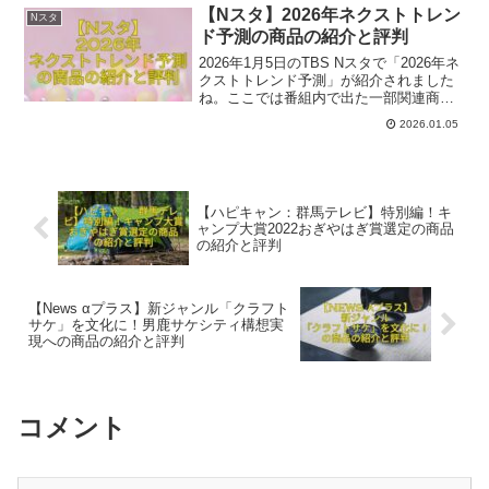
す。参考になれば幸いです。
【Nスタ】2026年ネクストトレン
Nスタ
ド予測の商品の紹介と評判
2026年1月5日のTBS Nスタで「2026年ネ
クストトレンド予測」が紹介されました
ね。ここでは番組内で出た一部関連商品
と評判をご紹介いたします。参考になれ
2026.01.05
ば幸いです。
【ハピキャン：群馬テレビ】特別編！キ
ャンプ大賞2022おぎやはぎ賞選定の商品
の紹介と評判
【News αプラス】新ジャンル「クラフト
サケ」を文化に！男鹿サケシティ構想実
現への商品の紹介と評判
コメント