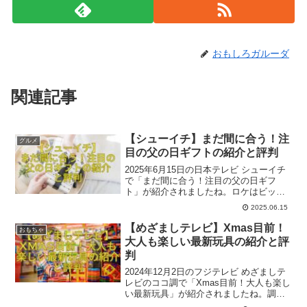
おもしろガルーダ
関連記事
【シューイチ】まだ間に合う！注
グルメ
目の父の日ギフトの紹介と評判
2025年6月15日の日本テレビ シューイチ
で「まだ間に合う！注目の父の日ギフ
ト」が紹介されましたね。ロケはビック
カメラ有楽町店、ハンズ渋谷店、小田急
2025.06.15
百貨店新宿店、日本橋高島屋S.C.、フラ
イングタイガー表参道ストアでした。参
【めざましテレビ】Xmas目前！
おもちゃ
考になれば幸いです。
大人も楽しい最新玩具の紹介と評
判
2024年12月2日のフジテレビ めざましテ
レビのココ調で「Xmas目前！大人も楽し
い最新玩具」が紹介されましたね。調査
員は原田葵アナウンサー、ロケは博品館