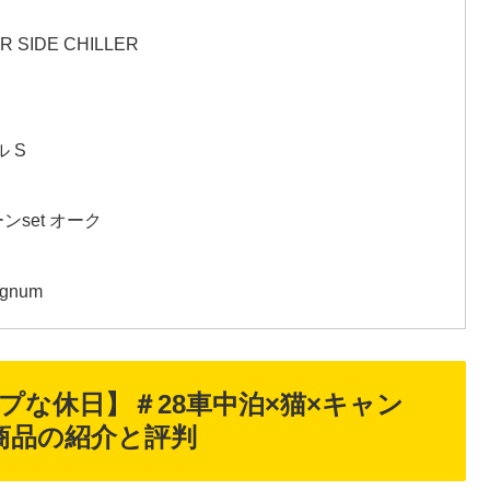
SIDE CHILLER
ル S
ンset オーク
gnum
な休日】＃28車中泊×猫×キャン
商品の紹介と評判