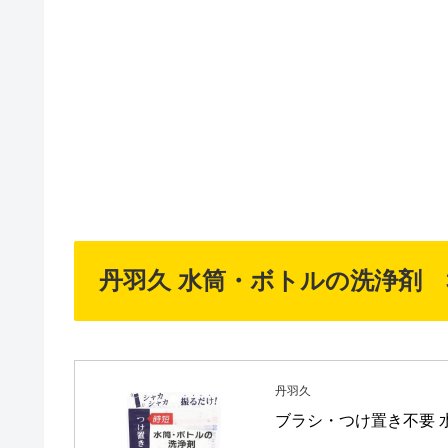
丹羽久 水筒・ボトルの洗浄剤 3
丹羽久
ブラシ・つけ置き不要 水