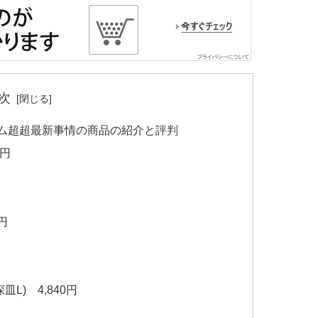
次
テム超超最新事情の商品の紹介と評判
8円
2円
皿L) 4,840円