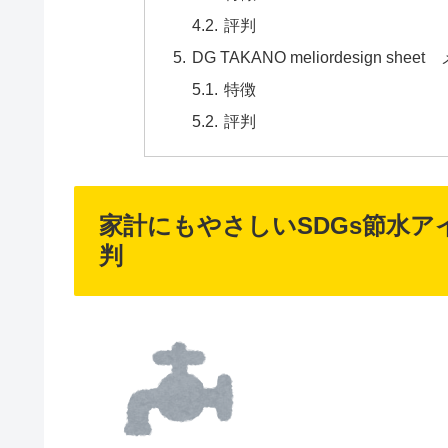
評判
DG TAKANO meliordesign 
特徴
評判
家計にもやさしいSDGs節水
判