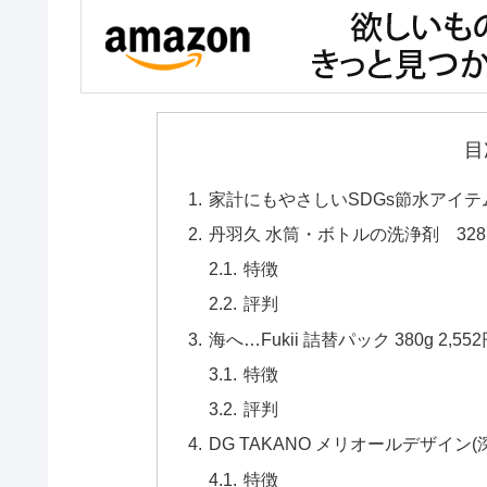
目
家計にもやさしいSDGs節水アイ
丹羽久 水筒・ボトルの洗浄剤 32
特徴
評判
海へ…Fukii 詰替パック 380g 2,55
特徴
評判
DG TAKANO メリオールデザイン(深
特徴