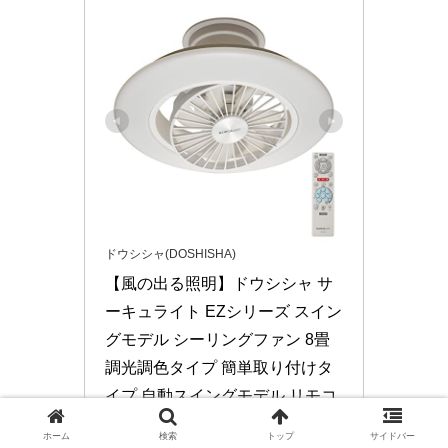
ドウシシャ(DOSHISHA)
【風の出る照明】ドウシシャ サ
ーキュライト EZシリーズ スイン
グモデル シーリングファン 8畳 
調光調色タイプ 簡単取り付けタ
イプ 自動スイングモデル リモコ
ン付き
ホーム
検索
トップ
サイドバー