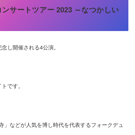
ry コンサートツアー 2023 ～なつかしい
記念し開催される4公演。
イトです。
。
切寺」などが人気を博し時代を代表するフォークデュ