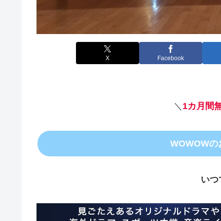
X
Facebook
＼
1カ月間
WOWOW
いつ