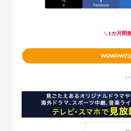
X
Facebook
＼
1カ月間
WOWOW
い