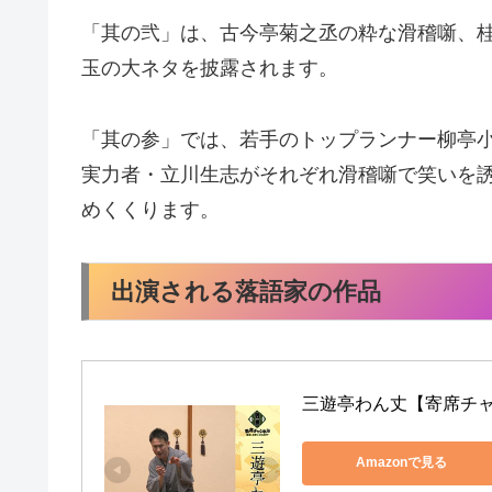
「其の弐」は、古今亭菊之丞の粋な滑稽噺、
玉の大ネタを披露されます。
「其の参」では、若手のトップランナー柳亭
実力者・立川生志がそれぞれ滑稽噺で笑いを
めくくります。
出演される落語家の作品
三遊亭わん丈【寄席チャ
Amazonで見る