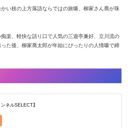
桂かい枝の上方落語ならではの旅噺、柳家さん喬が珠
小痴楽、軽快な語り口で人気の三遊亭兼好、立川流の
誘った後、柳家喬太郎が年始にぴったりの人情噺で締
ンネルSELECT】