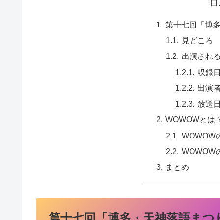
目
第十七回「博多
見どころ
出演され
収録
出演
放送
WOWOWとは
WOWOW
WOWOW
まとめ
第十七回「博多・天神落語まつり