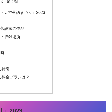
次
・天神落語まつり」2023
る落語家の作品
日・収録場所
者
日時
？
の特徴
の料金プランは？
」2023