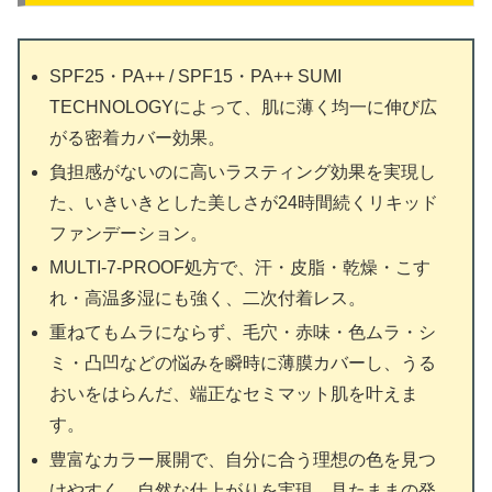
SPF25・PA++ / SPF15・PA++ SUMI
TECHNOLOGYによって、肌に薄く均一に伸び広
がる密着カバー効果。
負担感がないのに高いラスティング効果を実現し
た、いきいきとした美しさが24時間続くリキッド
ファンデーション。
MULTI-7-PROOF処方で、汗・皮脂・乾燥・こす
れ・高温多湿にも強く、二次付着レス。
重ねてもムラにならず、毛穴・赤味・色ムラ・シ
ミ・凸凹などの悩みを瞬時に薄膜カバーし、うる
おいをはらんだ、端正なセミマット肌を叶えま
す。
豊富なカラー展開で、自分に合う理想の色を見つ
けやすく、自然な仕上がりを実現。見たままの発