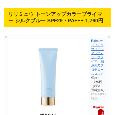
リリミュウ トーンアップカラープライマ
ー シルクブルー SPF29・PA+++ 1,760円
Ririmew
リリミュ
ウ トーン
アップカ
ラープラ
イマー 指
原莉乃プ
ロデュー
スコスメ
価格：
1,760円
（税込、
送料無料)
(2024/8/17
時点)
楽