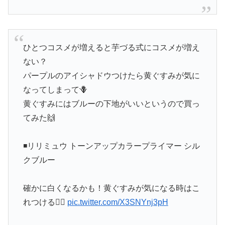
ひとつコスメが増えると芋づる式にコスメが増え
ない？
パープルのアイシャドウつけたら黄ぐすみが気に
なってしまって🪻
黄ぐすみにはブルーの下地がいいというので買っ
てみた🙌
◾️リリミュウ トーンアップカラープライマー シル
クブルー
確かに白くなるかも！黄ぐすみが気になる時はこ
れつける🙆‍♀️
pic.twitter.com/X3SNYnj3pH