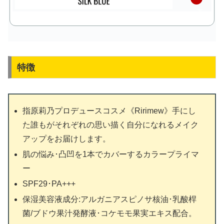
天
で
購
入
特徴
指原莉乃プロデュースコスメ《Ririmew》手にし
た誰もがそれぞれの思い描く自分になれるメイク
アップをお届けします。
肌の悩み･凸凹を1本でカバーするカラープライマ
ー
SPF29･PA+++
保湿美容液成分:アルガニアスピノサ核油･乳酸桿
菌/ブドウ果汁発酵液･コケモモ果実エキス配合。