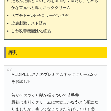
たるんだ肌と首のしわを隙間なく満たし、なめら
かな首元へと導くネッククリーム
ペプチド+低分子コラーゲン含有
皮膚刺激テスト済み
しわ改善機能性化粧品
評判
MEDIPEELさんのプレミアムネッククリーム2.0
をお試し✨
首がベタつくと髪が張りついて苦手😫
最初は糸引くクリームに大丈夫かな💦と心配にな
りましたが、塗ってなじませたらびっくり！😳