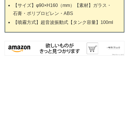
【サイズ】φ90×H160（mm）【素材】ガラス・
石膏・ポリプロピレン・ABS
【噴霧方式】超音波振動式【タンク容量】100ml