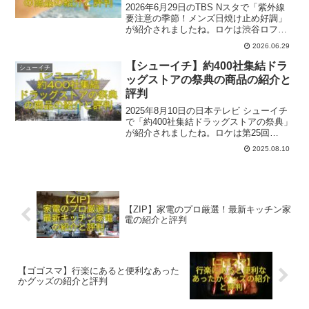
2026年6月29日のTBS Nスタで「紫外線
要注意の季節！メンズ日焼け止め好調」
が紹介されましたね。ロケは渋谷ロフト
でした。ここでは番組内で出た一部関連
2026.06.29
商品と評判をご紹介いたします。参考に
なれば幸いです。
【シューイチ】約400社集結ドラ
シューイチ
ッグストアの祭典の商品の紹介と
評判
2025年8月10日の日本テレビ シューイチ
で「約400社集結ドラッグストアの祭典」
が紹介されましたね。ロケは第25回
JAPANドラッグストアショー＠東京ビッ
2025.08.10
グサイトでした。ここでは番組内で出た
一部関連商品とその評判をご紹介いたし
ます。参考になれば幸いです。
【ZIP】家電のプロ厳選！最新キッチン家
電の紹介と評判
【ゴゴスマ】行楽にあると便利なあった
かグッズの紹介と評判