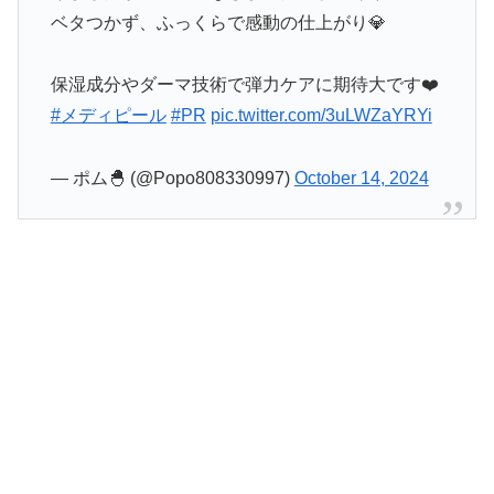
ベタつかず、ふっくらで感動の仕上がり💎
保湿成分やダーマ技術で弾力ケアに期待大です❤️
#メディピール
#PR
pic.twitter.com/3uLWZaYRYi
— ポム🐣 (@Popo808330997)
October 14, 2024