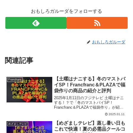
おもしろガルーダをフォローする
おもしろガルーダ
関連記事
【土曜はナニする】冬のマストバ
Francfranc
イSP！Francfranc＆PLAZAで福
袋作りの商品の紹介と評判
2025年1月11日のフジテレビ 土曜はナニ
する！？で「冬のマストバイSP！
Francfranc＆PLAZAで福袋作り」が紹介
されました。出演はやす子さん、さや香
2025.01.11
さん、上官は井森美幸さん、ロケは
Francfranc青山店、PLAZA東京店でし
【めざましテレビ】蒸し暑い日も
めざましテレビ
た。
これで快適！夏の必需品クールコ