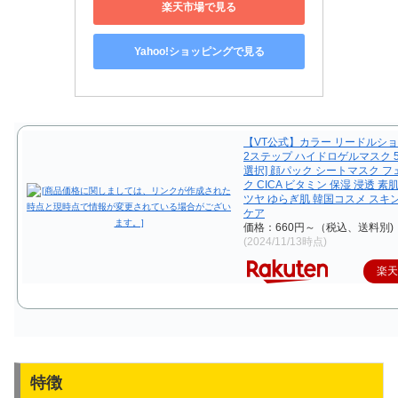
楽天市場で見る
Yahoo!ショッピングで見る
【VT公式】カラー リードルショッ
2ステップ ハイドロゲルマスク 5種
選択] 顔パック シートマスク 
ク CICA ビタミン 保湿 浸透 素
ツヤ ゆらぎ肌 韓国コスメ スキ
ケア
価格：660円～（税込、送料別)
(2024/11/13時点)
楽
特徴