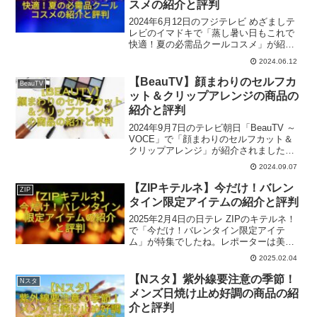
スメの紹介と評判
2024年6月12日のフジテレビ めざましテ
レビのイマドキで「蒸し暑い日もこれで
快適！夏の必需品クールコスメ」が紹介
されましたね。レポーターは福田ルミカ
2024.06.12
さん、ロケは渋谷ロフト、ハンズ渋谷店
でした。ここでは番組内で出た一部の商
【BeauTV】顔まわりのセルフカ
BeauTV
品とその評判をご紹介いたします。
ット＆クリップアレンジの商品の
紹介と評判
2024年9月7日のテレビ朝日「BeauTV ～
VOCE」で「顔まわりのセルフカット＆
クリップアレンジ」が紹介されました
ね。MCは蛯原友里さん。メイクは、ヘア
2024.09.07
スタイリストの保科真紀さんでした。番
組内で出た商品と評判をご紹介いたしま
【ZIPキテルネ】今だけ！バレン
ZIP
す。参考になれば幸いです。
タイン限定アイテムの紹介と評判
2025年2月4日の日テレ ZIPのキテルネ！
で「今だけ！バレンタイン限定アイテ
ム」が特集でしたね。レポーターは美冴
さんでした。ここでは番組内で出た商品
2025.02.04
のうち一部関連商品を紹介いたします。
参考になれば幸いです。
【Nスタ】紫外線要注意の季節！
Nスタ
メンズ日焼け止め好調の商品の紹
介と評判