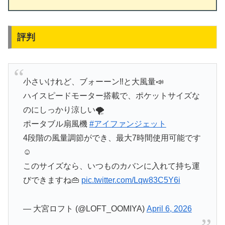
評判
小さいけれど、ブォーーン‼️と大風量📣
ハイスピードモーター搭載で、ポケットサイズな
のにしっかり涼しい🌪️
ポータブル扇風機
#アイファンジェット
4段階の風量調節ができ、最大7時間使用可能です
☺️
このサイズなら、いつものカバンに入れて持ち運
びできますね👜
pic.twitter.com/Lqw83C5Y6i
— 大宮ロフト (@LOFT_OOMIYA)
April 6, 2026