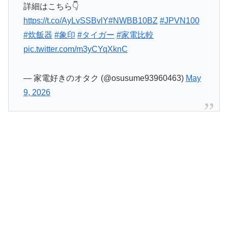
詳細はこちら👇
https://t.co/AyLvSSBvlY
#NWBB10BZ
#JPVN100
#炊飯器
#象印
#タイガー
#家電比較
pic.twitter.com/m3yCYqXknC
— 家電好きのオタク (@osusume93960463)
May
9, 2026