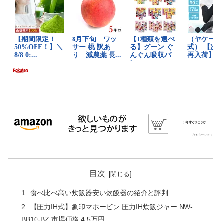
目次
食べ比べ高い炊飯器安い炊飯器の紹介と評判
【圧力IH式】象印マホービン 圧力IH炊飯ジャー NW-
BB10-BZ 市場価格 4.5万円