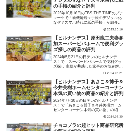
デジタル化なぜ？スマホ時代に紙
の手帳の紹介と評判
2025年10月16日のTBS THE TIMEのプチ
マーケで「新機能続々手帳のデジタル化
なぜ？スマホ時代に紙の手帳」が紹介さ
れましたね。ロケは渋谷ロフトでした。
2025.10.16
ここでは番組内で出た一部関連商品のを
ご紹介いたします。参考になれば幸いで
【ヒルナンデス】原田龍二夫妻参
スーパービバホーム
す。
加スーパービバホームで便利グッ
ズ探しの商品の評判
2024年5月21日の日テレのヒルナンデ
ス！で「スーパービバホームで便利グッ
ズ探し 主婦が共感した家事のお悩み解消
SP 原田龍二夫妻感動の掃除＆洗濯グッ
2024.05.21
ズ」の紹介でしたね。チョコレートプラ
ネット長田庄平さん、松尾駿さん、佐藤
【ヒルナンデス】あさこ＆博子＆
ヒルナンデス
栞里さん、原田龍二・原田愛ご夫妻。
今井美樹ホームセンターコーナン
本気の買い物の商品の紹介と評判
2024年7月30日の日テレのヒルナンデ
ス！で「あさこ＆博子＆今井美樹ホーム
センターコーナン本気の買い物」の紹介
でしたね。ゲストは、いとうあさこさ
2024.07.30
ん、森口博子さん、今井美樹さん、ロケ
はホームセンターコーナン江東深川店で
チョコプラの超ヒット商品研究所
スポーツ
した。参考になれば幸いです。