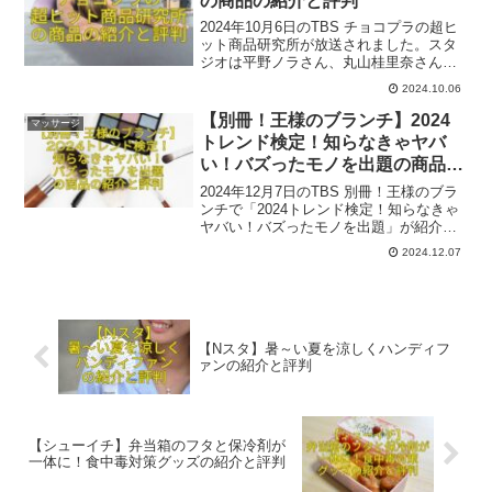
の商品の紹介と評判
2024年10月6日のTBS チョコプラの超ヒ
ット商品研究所が放送されました。スタ
ジオは平野ノラさん、丸山桂里奈さん、
森日菜美さん、渡辺満里奈さん、渡辺裕
2024.10.06
太さん、鈴木あきえさん、ビバ太田さ
ん、GACKTさん、白鳥久美子さん、チェ
【別冊！王様のブランチ】2024
マッサージ
リー吉武さんでした。
トレンド検定！知らなきゃヤバ
い！バズったモノを出題の商品の
紹介と評判
2024年12月7日のTBS 別冊！王様のブラ
ンチで「2024トレンド検定！知らなきゃ
ヤバい！バズったモノを出題」が紹介さ
れましたね。ここでは、番組内で紹介さ
2024.12.07
れた一部関連商品とその評判をご紹介い
たします。参考になれば幸いです。
【Nスタ】暑～い夏を涼しくハンディフ
ァンの紹介と評判
【シューイチ】弁当箱のフタと保冷剤が
一体に！食中毒対策グッズの紹介と評判