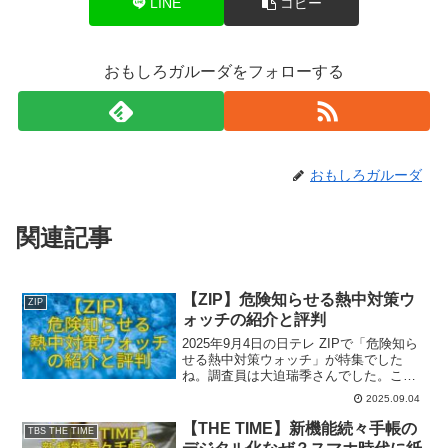
LINE
コピー
おもしろガルーダをフォローする
おもしろガルーダ
関連記事
【ZIP】危険知らせる熱中対策ウ
ZIP
ォッチの紹介と評判
2025年9月4日の日テレ ZIPで「危険知ら
せる熱中対策ウォッチ」が特集でした
ね。調査員は大迫瑞季さんでした。ここ
では番組内で出た商品のうち一部関連商
2025.09.04
品を紹介いたします。参考になれば幸い
です。
【THE TIME】新機能続々手帳の
TBS THE TIME