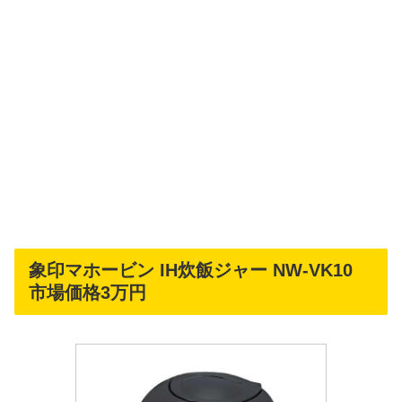
象印マホービン IH炊飯ジャー NW-VK10
市場価格3万円