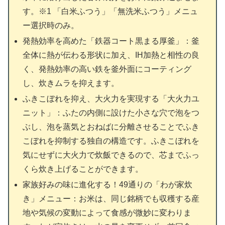
す。※1 「白米ふつう」「無洗米ふつう」メニュ
ー選択時のみ。
発熱効率を高めた「鉄器コート黒まる厚釜」：釜
全体に熱が伝わる形状に加え、IH加熱と相性の良
く、発熱効率の高い鉄を釜外面にコーティング
し、炊きムラを抑えます。
ふきこぼれを抑え、大火力を実現する「大火力ユ
ニット」：ふたの内側に設けた小さな穴で泡をつ
ぶし、泡を蒸気とおねばに分離させることでふき
こぼれを抑制する独自の構造です。ふきこぼれを
気にせずに大火力で炊飯できるので、芯までふっ
くら炊き上げることができます。
家族好みの味に進化する！49通りの「わが家炊
き」メニュー：お米は、同じ銘柄でも収穫する産
地や気候の変動によって食感が微妙に変わりま