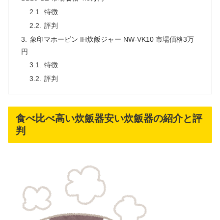
特徴
評判
象印マホービン IH炊飯ジャー NW-VK10 市場価格3万
円
特徴
評判
食べ比べ高い炊飯器安い炊飯器の紹介と評
判