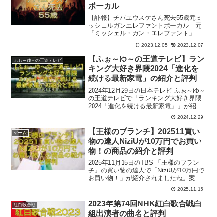
ボーカル
【訃報】チバユウスケさん死去55歳元ミ
ッシェルガンエレファントボーカル 元
「ミッシェル・ガン・エレファント」の
ボーカルで、「Ｔｈｅ Ｂｉｒｔｈｄａ
2023.12.05
2023.12.07
ｙ」のボーカルでギターのチバユウスケ
さんが、2023年11月26日に死去されたと
【ふぉ～ゆ～の王道テレビ】ラン
ふぉ～ゆ～の王道テレビ
報道がありました。
キング大好き界隈2024「進化を
続ける最新家電」の紹介と評判
2024年12月29日の日本テレビ ふぉ～ゆ～
の王道テレビで「ランキング大好き界隈
2024「進化を続ける最新家電」」が紹介
されましたね。ロケは、ビックカメラ有
2024.12.29
楽町店でした。ここでは番組内で出た一
部関連商品とその評判をご紹介いたしま
【王様のブランチ】202511買い
ゲーム
す。参考になれば幸いです。
物の達人NiziUが10万円でお買い
物！の商品の紹介と評判
2025年11月15日のTBS 「王様のブラン
チ」の買い物の達人で「NiziUが10万円で
お買い物！」が紹介されましたね。案内
人は小林麗奈さん、ゲストはNiziUの
2025.11.15
RIKUさん、MAYAさん、MAKOさん、ロ
ケはでした。参考になれば幸いです。
2023年第74回NHK紅白歌合戦白
紅白歌合戦
組出演者の曲名と評判