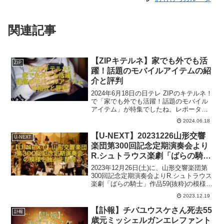
関連記事
【ZIPキテルネ】家でも外でも活
ZIP
躍！話題のモバイルアイテムの紹
介と評判
2024年6月18日の日テレ ZIPのキテルネ！
で「家でも外でも活躍！話題のモバイル
アイテム」が特集でしたね。レポーター
はねおさん、ロケは渋谷ロフトでした。
2024.06.18
ここでは番組内で出た商品のうち一部の
関連商品を紹介いたします。参考になれ
【U-NEXT】20231226山形交響
U-NEXT
ば幸いです。
楽団第300回記念定期演奏会より
R.シュトラウス楽劇「ばらの騎
士」作品59(抜粋)の模様を独占生
2023年12月26日(土)に、山形交響楽団第
配信
300回記念定期演奏会よりR.シュトラウス
楽劇「ばらの騎士」作品59(抜粋)の模様を
U-NEXTで独占生配信されます。会場に行
2023.12.19
けない方は、U-NEXTの生配信で楽しみた
いですね！
【訃報】チバユウスケさん死去55
訃報
歳元ミッシェルガンエレファント