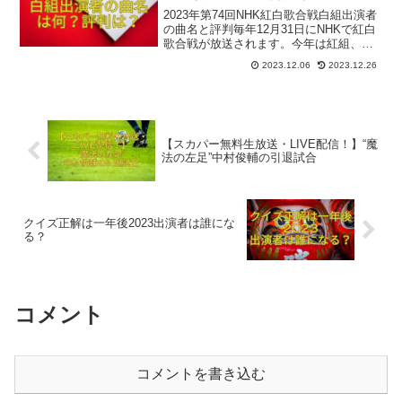
2023年第74回NHK紅白歌合戦白組出演者
の曲名と評判毎年12月31日にNHKで紅白
歌合戦が放送されます。今年は紅組、白
組それぞれ以下の方々が出演されます。
2023.12.06
2023.12.26
12月22日に、紅白歌合戦2023の曲目が発
表されましたね！
【スカパー無料生放送・LIVE配信！】“魔
法の左足”中村俊輔の引退試合
クイズ正解は一年後2023出演者は誰にな
る？
コメント
コメントを書き込む